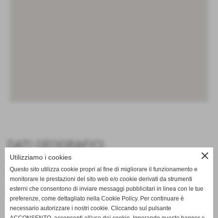
DATI GEOGRAFICI
close
Utilizziamo i cookies
Nazione:
Italy
Questo sito utilizza cookie propri al fine di migliorare il funzionamento e
Regione:
Basilicata
monitorare le prestazioni del sito web e/o cookie derivati da strumenti
Provincia:
Potenza
esterni che consentono di inviare messaggi pubblicitari in linea con le tue
Comune:
Potenza
preferenze, come dettagliato nella Cookie Policy. Per continuare è
necessario autorizzare i nostri cookie. Cliccando sul pulsante