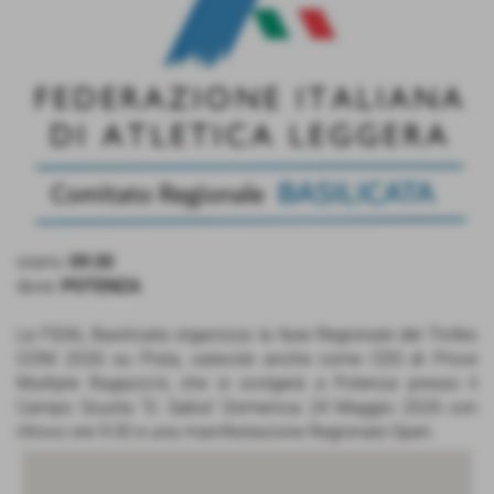
orario:
09:30
dove:
POTENZA
La FIDAL Basilicata organizza la fase Regionale del Trofeo
CONI 2026 su Pista, valevole anche come CDS di Prove
Multiple Ragazzi/e, che si svolgerà a Potenza presso il
Campo Scuola “D. Sabia” Domenica 24 Maggio 2026 con
ritrovo ore 9:30 e una manifestazione Regionale Open.