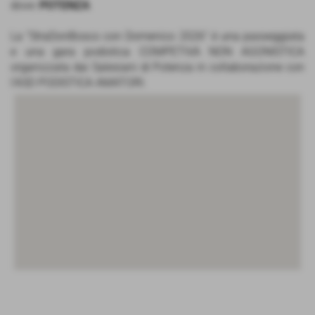
dove:
POTENZA
La “StraDonBosco con Domenico 2026” è una passeggiata
e una gara podistica COMPETIVA NON AGONISTICA
organizzata dai Salesiani di Potenza in collaborazione con
l'ASD PODISTICA AMATORI.