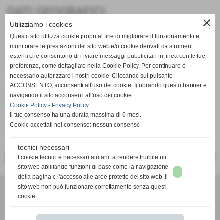
DATI GEOGRAFICI
close
Utilizziamo i cookies
Nazione:
Italy
Questo sito utilizza cookie propri al fine di migliorare il funzionamento e
Regione:
Basilicata
monitorare le prestazioni del sito web e/o cookie derivati da strumenti
Provincia:
Potenza
esterni che consentono di inviare messaggi pubblicitari in linea con le tue
Comune:
Potenza
preferenze, come dettagliato nella Cookie Policy. Per continuare è
necessario autorizzare i nostri cookie. Cliccando sul pulsante
ACCONSENTO, acconsenti all'uso dei cookie. Ignorando questo banner e
Documenti allegati
navigando il sito acconsenti all'uso dei cookie.
Cookie Policy
-
Privacy Policy
Regolamento gara
Il tuo consenso ha una durata massima di 6 mesi.
Cookie accettati nel consenso: nessun consenso
Dimensione: 310,62 KB
tecnici necessari
I cookie tecnici e necessari aiutano a rendere fruibile un
<< PRECEDENTE
SUCCESSIVO >>
sito web abilitando funzioni di base come la navigazione
della pagina e l'accesso alle aree protette del sito web. Il
Comitato Regionale FIDAL BASILICATA
sito web non può funzionare correttamente senza questi
cookie.
Via Faggin presso Campo Scuola "D. Sabia" - 85100 POTENZA
P.I. 0138471004 C.F 05289680588
cr.basilicata@fidal.it