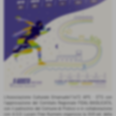
L'Associazione Culturale Emanuele11e72 APS - ETS con
l'approvazione del Comitato Regionale FIDAL-BASILICATA,
con il patrocinio del Comune di Pisticci e in collaborazione
con A.S.D. Lucani Free Runners organizza la XVII ed. della