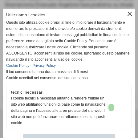
Stramarconia Emanuele Angelone Gara podistica su strada
riservata ad atleti categoria: Juniores, Promesse, Seniores,
close
Utilizziamo i cookies
e Seniores/Master sulla distanza di km. 10,5. Di seguito il
Questo sito utilizza cookie propri al fine di migliorare il funzionamento e
regolamento gara.
monitorare le prestazioni del sito web e/o cookie derivati da strumenti
esterni che consentono di inviare messaggi pubblicitari in linea con le tue
preferenze, come dettagliato nella Cookie Policy. Per continuare è
necessario autorizzare i nostri cookie. Cliccando sul pulsante
ACCONSENTO, acconsenti all'uso dei cookie. Ignorando questo banner e
Documenti allegati
navigando il sito acconsenti all'uso dei cookie.
Cookie Policy
-
Privacy Policy
Regolamento gara
Il tuo consenso ha una durata massima di 6 mesi.
Cookie accettati nel consenso: nessun consenso
Dimensione: 398,90 KB
tecnici necessari
I cookie tecnici e necessari aiutano a rendere fruibile un
<< PRECEDENTE
SUCCESSIVO >>
sito web abilitando funzioni di base come la navigazione
della pagina e l'accesso alle aree protette del sito web. Il
Comitato Regionale FIDAL BASILICATA
sito web non può funzionare correttamente senza questi
cookie.
Via Faggin presso Campo Scuola "D. Sabia" - 85100 POTENZA
P.I. 0138471004 C.F 05289680588
cr.basilicata@fidal.it