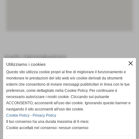
DATI GEOGRAFICI
close
Utilizziamo i cookies
Nazione:
Italy
Questo sito utilizza cookie propri al fine di migliorare il funzionamento e
Regione:
Basilicata
monitorare le prestazioni del sito web e/o cookie derivati da strumenti
Provincia:
Matera
esterni che consentono di inviare messaggi pubblicitari in linea con le tue
Comune:
Grassano
preferenze, come dettagliato nella Cookie Policy. Per continuare è
necessario autorizzare i nostri cookie. Cliccando sul pulsante
ACCONSENTO, acconsenti all'uso dei cookie. Ignorando questo banner e
REGOLAMENTO
navigando il sito acconsenti all'uso dei cookie.
Cookie Policy
-
Privacy Policy
regolamentoterzastragrassano2022-1.pdf
Il tuo consenso ha una durata massima di 6 mesi.
Cookie accettati nel consenso: nessun consenso
Dimensione: 353,50 KB