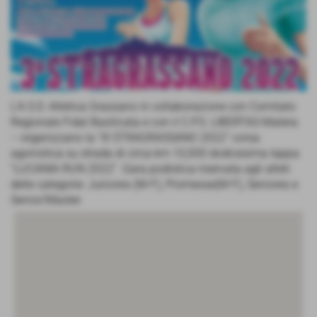
L'A.S.D. Atletica Grassano in collaborazione con Comitato
Regionale Fidal Basilicata e con il C.P.S. LIBERTAS-Matera
– organizzano la “III STRAGRASSANO 2022” corsa
agonistica su strada di circa km 10,000 dodicesima tappa
“LUCANIA RUN 2022”. Gara podistica riservata agli atleti
delle categorie: Juniores (M-F), Promesse(M-F), Seniores e
Senior/Master.