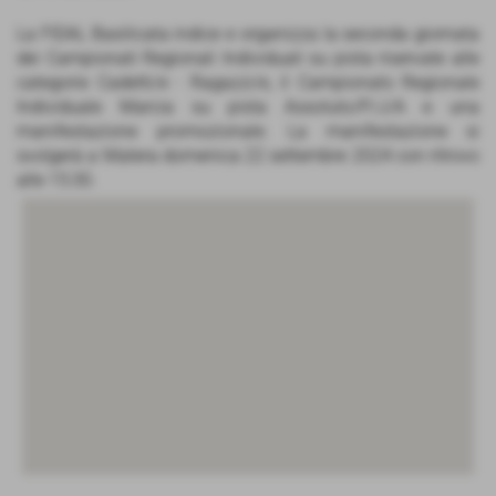
La FIDAL Basilicata indice e organizza la seconda giornata
dei Campionati Regionali Individuali su pista riservate alle
categorie Cadetti/e - Ragazzi/e, il Campionato Regionale
Individuale Marcia su pista Assoluto/P/J/A e una
manifestazione promozionale. La manifestazione si
svolgerà a Matera domenica 22 settembre 2024 con ritrovo
alle 15:30.