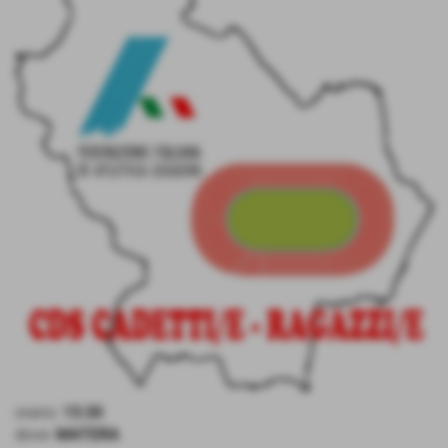
orario:
15:30
dove:
MATERA