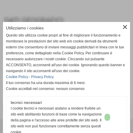
DATI GEOGRAFICI
close
Utilizziamo i cookies
Nazione:
Italy
Questo sito utilizza cookie propri al fine di migliorare il funzionamento e
Regione:
Basilicata
monitorare le prestazioni del sito web e/o cookie derivati da strumenti
Provincia:
Matera
esterni che consentono di inviare messaggi pubblicitari in linea con le tue
Comune:
Matera
preferenze, come dettagliato nella Cookie Policy. Per continuare è
necessario autorizzare i nostri cookie. Cliccando sul pulsante
ACCONSENTO, acconsenti all'uso dei cookie. Ignorando questo banner e
Documenti allegati
navigando il sito acconsenti all'uso dei cookie.
Cookie Policy
-
Privacy Policy
Dispositivo gare
Il tuo consenso ha una durata massima di 6 mesi.
Cookie accettati nel consenso: nessun consenso
Dimensione: 342,25 KB
tecnici necessari
I cookie tecnici e necessari aiutano a rendere fruibile un
<< PRECEDENTE
SUCCESSIVO >>
sito web abilitando funzioni di base come la navigazione
della pagina e l'accesso alle aree protette del sito web. Il
Comitato Regionale FIDAL BASILICATA
sito web non può funzionare correttamente senza questi
cookie.
Via Faggin presso Campo Scuola "D. Sabia" - 85100 POTENZA