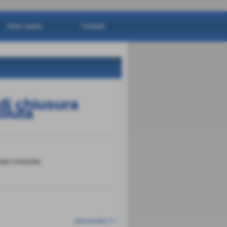
Dove siamo
Contatti
di chiusura
oluta
ale e Assoluta.
successivo >>