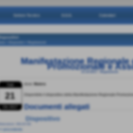
Settore Tecnico
G.G.G.
Calendari
ispositivi
ome
>
Dispositivi
>
Regolamenti
Manifestazione Regionale 
Promozionale e Ass
21-10-2017
-
Regolamenti
dove:
Matera
Sab
21
Disponibile il dispositivo della Manifestazione Regionale Promozion
Documenti allegati
Ott 2017
Dispositivo
imensione: 394,63 KB
<< precedente