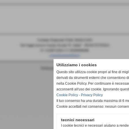
Comitato Regionale FIDAL BASILICATA
Via Faggin presso Campo Scuola "D. Sabia" - 85100 POTENZA
P.I. 0138471004 C.F 05289680588
cr.basilicata@fidal.it
Utilizziamo i cookies
Realizzazione siti web www.sitoper.it
Questo sito utilizza cookie propri al fine di mi
derivati da strumenti esterni che consentono di
nella Cookie Policy. Per continuare è necessa
acconsenti all'uso dei cookie. Ignorando quest
Cookie Policy
-
Privacy Policy
Il tuo consenso ha una durata massima di 6 me
Cookie accettati nel consenso: nessun conse
tecnici necessari
I cookie tecnici e necessari aiutano a rende