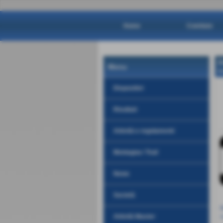
Home
Comitato
D
Menu
H
Dispositivi
Risultati
Attività e regolamenti
Montagna / Trail
News
Società
D
Attività Master