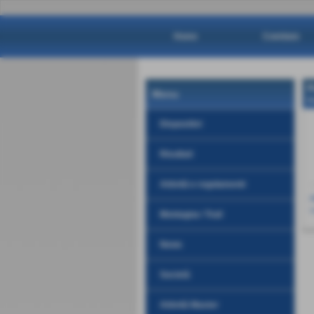
Home
Comitato
R
Menu
H
Dispositivi
Risultati
Attività e regolamenti
r
Montagna / Trail
News
Società
Attività Master