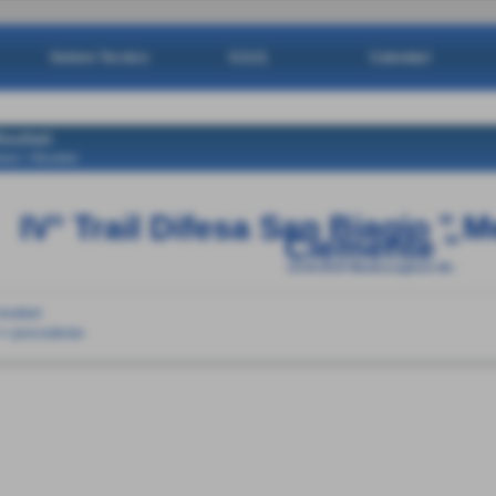
Settore Tecnico
G.G.G.
Calendari
isultati
ome
>
Risultati
IV° Trail Difesa San Biagio " 
Clemente "
14-04-2019
Montescaglioso Mt
-
isultati
<< precedente