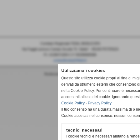
Comitato Regionale FIDAL BASILICATA
Via Faggin presso Campo Scuola "D. Sabia" - 85100 POTENZA
P.I. 0138471004 C.F 05289680588
cr.basilicata@fidal.it
Utilizziamo i cookies
Realizzazione siti web www.sitoper.it
Questo sito utilizza cookie propri al fine di mi
derivati da strumenti esterni che consentono di
nella Cookie Policy. Per continuare è necessa
acconsenti all'uso dei cookie. Ignorando quest
Cookie Policy
-
Privacy Policy
Il tuo consenso ha una durata massima di 6 me
Cookie accettati nel consenso: nessun conse
tecnici necessari
I cookie tecnici e necessari aiutano a rende