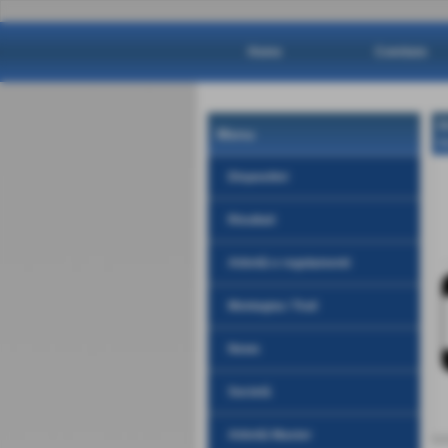
Home
Comitato
D
Menu
H
Dispositivi
Risultati
Attività e regolamenti
Montagna / Trail
News
Società
Attività Master