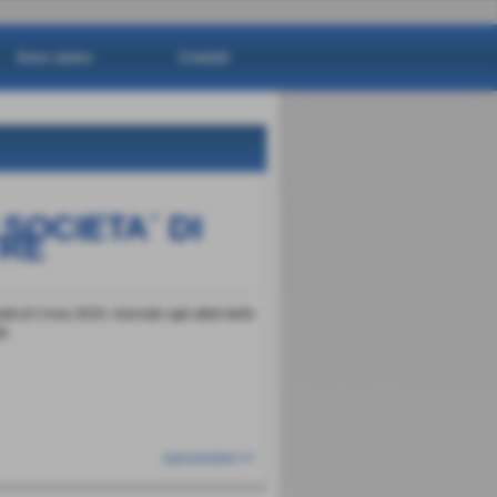
Dove siamo
Contatti
SOCIETA´ DI
RE
à di Cross 2016, riservato agli atleti delle
R.
successivo >>