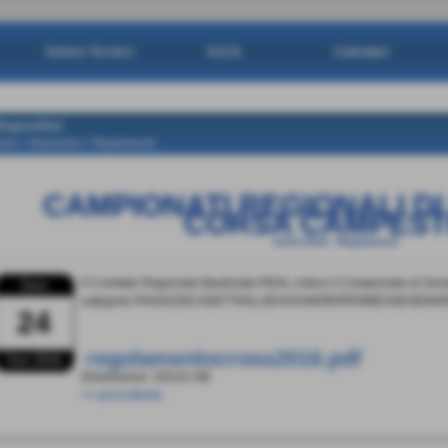
Settore Tecnico
G.G.G.
Calendari
ispositivi
ome
>
Dispositivi
>
Regolamenti
CAMPIONATI REGIONALI DI 
CORSA CAMPEST
24-01-2016
-
Regolamenti
Il Comitato Regionale Basilicata FIDAL indice il Campionato di Societ
Dom
categorie RAGAZZI/CADETTI/ALLIEVI/JUNIOR/PROMESSE/SENIO
24
regolamentocross2016.pdf
Gen 2016
Dimensione: 220,61 KB
<< precedente