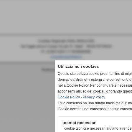
Comitato Regionale FIDAL BASILICATA
Via Faggin presso Campo Scuola "D. Sabia" - 85100 POTENZA
P.I. 0138471004 C.F 05289680588
cr.basilicata@fidal.it
Utilizziamo i cookies
Realizzazione siti web www.sitoper.it
Questo sito utilizza cookie propri al fine di mi
derivati da strumenti esterni che consentono di
nella Cookie Policy. Per continuare è necessa
acconsenti all'uso dei cookie. Ignorando quest
Cookie Policy
-
Privacy Policy
Il tuo consenso ha una durata massima di 6 me
Cookie accettati nel consenso: nessun conse
tecnici necessari
I cookie tecnici e necessari aiutano a rende