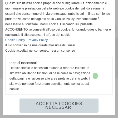
Dispositivo 1ª e 2ª prova
Questo sito utilizza cookie propri al fine di migliorare il funzionamento e
monitorare le prestazioni del sito web e/o cookie derivati da strumenti
Dimensione: 208,59 KB
esterni che consentono di inviare messaggi pubblicitari in linea con le tue
preferenze, come dettagliato nella Cookie Policy. Per continuare è
necessario autorizzare i nostri cookie. Cliccando sul pulsante
<< PRECEDENTE
SUCCESSIVO >>
ACCONSENTO, acconsenti all'uso dei cookie. Ignorando questo banner e
navigando il sito acconsenti all'uso dei cookie.
Cookie Policy
-
Privacy Policy
Comitato Regionale FIDAL BASILICATA
Il tuo consenso ha una durata massima di 6 mesi.
Via Faggin presso Campo Scuola "D. Sabia" - 85100 POTENZA
Cookie accettati nel consenso: nessun consenso
P.I. 0138471004 C.F 05289680588
cr.basilicata@fidal.it
tecnici necessari
I cookie tecnici e necessari aiutano a rendere fruibile un
sito web abilitando funzioni di base come la navigazione
Realizzazione siti web www.sitoper.it
della pagina e l'accesso alle aree protette del sito web. Il
sito web non può funzionare correttamente senza questi
cookie.
ACCETTA I COOKIES
NECESSARI